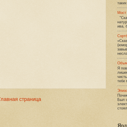
таких
Мост 
"Ска
натур
ива, 
Сорт
«Ска
(юмо
завыв
несла
Объя
Я пов
лишен
чист
тебе 
Эпизо
Почем
Главная страница
Был с
элект
стоял
Ярл