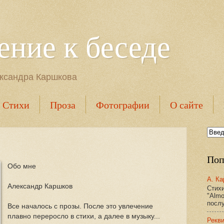
ние к беседе
ександра Каршкова
Стихи
Проза
Фотографии
О сайте
Поп
Обо мне
А. Ка
Александр Каршков
Стих
"Almo
посл
Все началось с прозы. После это увлечение
плавно переросло в стихи, а далее в музыку...
Рекв