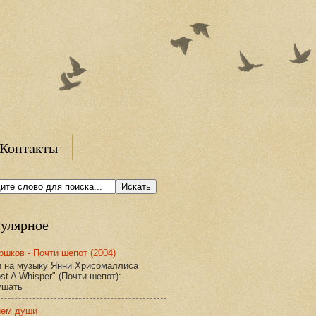
Контакты
улярное
ршков - Почти шепот (2004)
и на музыку Янни Хрисомаллиса
st A Whisper" (Почти шепот):
ушать
ием души