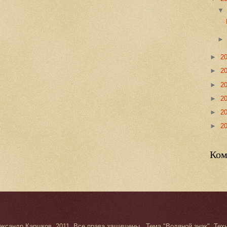
►
2
►
2
►
2
►
2
►
2
►
2
Ком
ександр Каршков. 2011. Все права защищены.. Тема "Водяной знак". Те