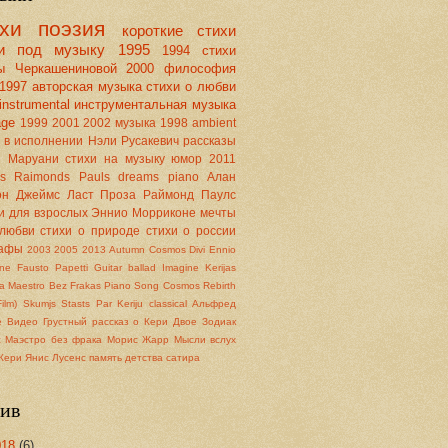
хи
поэзия
короткие стихи
хи под музыку
1995
1994
стихи
ы Черкашениновой
2000
философия
1997
авторская музыка
стихи о любви
instrumental
инструментальная музыка
age
1999
2001
2002
музыка
1998
ambient
 в исполнении Нэли Русакевич
рассказы
е Маруани
стихи на музыку
юмор
2011
is
Raimonds Pauls
dreams
piano
Алан
он
Джеймс Ласт
Проза
Раймонд Паулс
и для взрослых
Эннио Морриконе
мечты
 любви
стихи о природе
стихи о россии
рафы
2003
2005
2013
Autumn
Cosmos
Divi
Ennio
one
Fausto Papetti
Guitar ballad
Imagine
Kerijas
a
Maestro Bez Frakas
Piano Song Cosmos
Rebirth
ilm)
Skumjs Stasts Par Keriju
classical
Альфред
е
Видео
Грустный рассказ о Кери
Двое
Зодиак
с
Маэстро без фрака
Морис Жарр
Мысли вслух
Кери
Янис Лусенс
память детства
сатира
ив
018
(6)