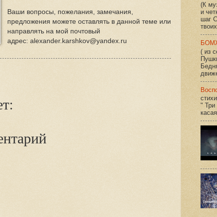
(К му
Ваши вопросы, пожелания, замечания,
и чет
шаг С
предложения можете оставлять в данной теме или
твоих
направлять на мой почтовый
адрес: alexander.karshkov@yandex.ru
БОМ
( из 
Пушк
Бедн
движе
Восп
т:
стихи
" Три
касая
ентарий