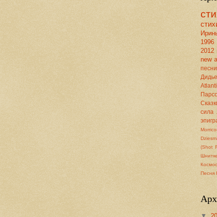
сти
сти
Ирин
1996
2012
new 
песни
Дидь
Atlant
Парс
Сказк
сила
эпиг
Morric
Dziesm
(Shot F
Шнитк
Космо
Песня 
Арх
▼
2