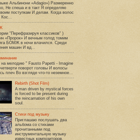
зыке Альбинони «Adagio») Размеренно
ко, Не спеша и в такт Я определяю
воим поступкам И делам. Когда волос
 Кос...
Ж
серии "Перефразируя классиков" )
ин «Пророк» И вечным голод томим
яга БОМЖ в ночи влачился. Среди
ния машин И вд...
оминание
 на мелодию " Fausto Papetti - Imagine
 четверти поворот головы И волосы
сь плеч Во взгляде что-то неземное...
Rebirth (Shot Film)
A man driven by mystical forces
is forced to be present during
the reincarnation of his own
soul.
Стихи под музыку
Приглашаю послушать два
альбома со стихами
прочитанными под
инструментальную музыку
известных композиторов,