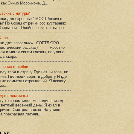
 как Эннио Морриконе, Д...
/эскиз с натуры/
зки для взрослых" МОСТ /эскиз с
ы/ По бокам от речки рос кустарник:
боярышник. Особенно густ и пышен ...
бюро
зки для взрослых» _СОРТБЮРО_
ристический рассказ) Яростно
ая и мигая синим глазом, по улице
сь скора...
снение в любви
еду тебя в страну Где нет ни горя, ни
ий, Где люди верят в доброту И где
ы их помыслы стремлений. Я покажу
мо...
д в электричке
у-то запомнился мне один эпизод.
ветлый весенний день. Я ехал в
ричке. Смотрел в окно. На улице
а прекрасная летняя...
ыки