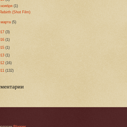
▼
ноября
(1)
Rebirth (Shot Film)
►
марта
(5)
017
(3)
016
(1)
015
(1)
013
(1)
012
(16)
011
(132)
ментарии
хнологии
Blogger
.